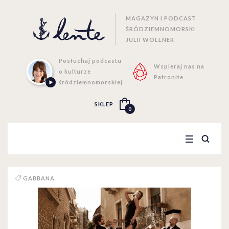
MAGAZYN I PODCAST
ŚRÓDZIEMNOMORSKI
JULII WOLLNER
Posłuchaj podcastu
Wspieraj nas na
o kulturze
Patronite
śródziemnomorskiej
SKLEP
0
GABBANA