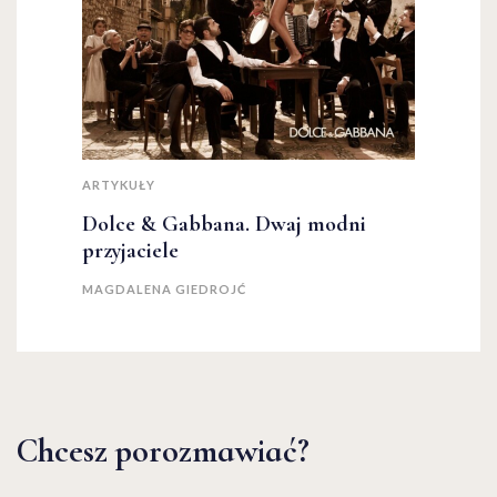
ARTYKUŁY
Dolce & Gabbana. Dwaj modni
przyjaciele
MAGDALENA GIEDROJĆ
Chcesz porozmawiać?