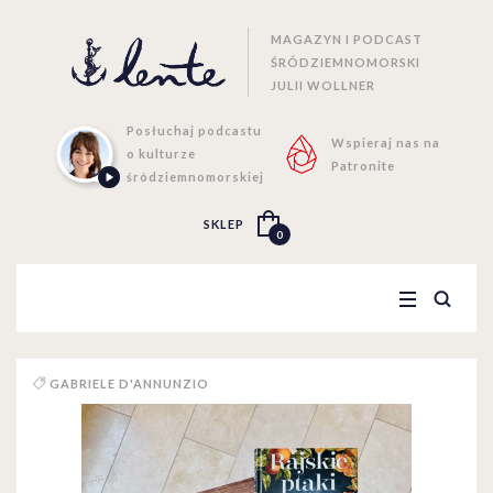
MAGAZYN I PODCAST
ŚRÓDZIEMNOMORSKI
JULII WOLLNER
Posłuchaj podcastu
Wspieraj nas na
o kulturze
Patronite
śródziemnomorskiej
SKLEP
0
GABRIELE D'ANNUNZIO