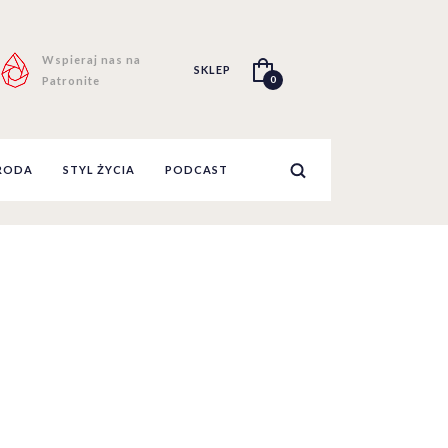
Wspieraj nas na
SKLEP
0
Patronite
RODA
STYL ŻYCIA
PODCAST