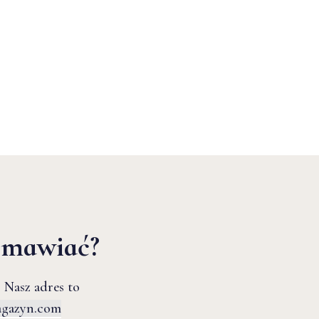
zmawiać?
 Nasz adres to
agazyn.com