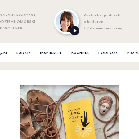
GAZYN I PODCAST
Posłuchaj podcastu
ÓDZIEMNOMORSKI
o kulturze
II WOLLNER
śródziemnomorskiej
ĄŻKI
LUDZIE
INSPIRACJE
KUCHNIA
PODRÓŻE
PRZY