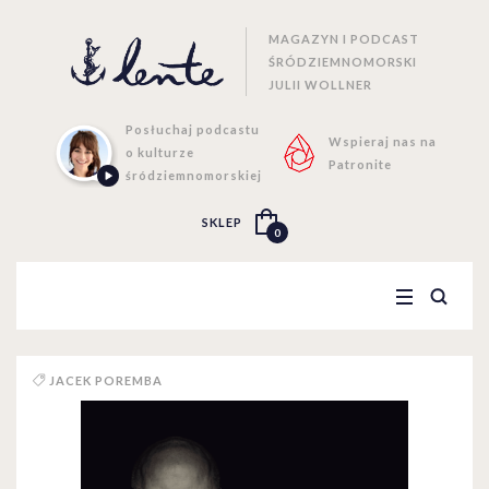
MAGAZYN I PODCAST
ŚRÓDZIEMNOMORSKI
JULII WOLLNER
Posłuchaj podcastu
Wspieraj nas na
o kulturze
Patronite
śródziemnomorskiej
SKLEP
0
JACEK POREMBA