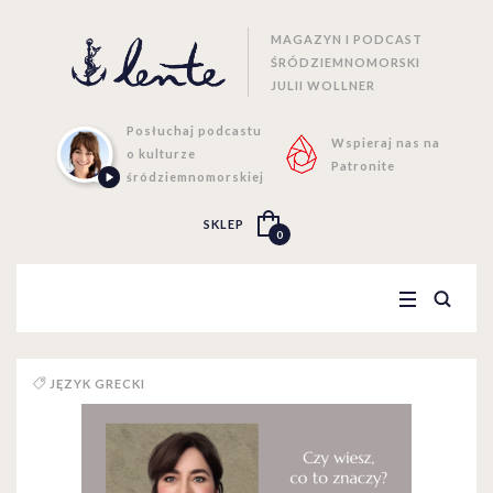
MAGAZYN I PODCAST
ŚRÓDZIEMNOMORSKI
JULII WOLLNER
Posłuchaj podcastu
Wspieraj nas na
o kulturze
Patronite
śródziemnomorskiej
SKLEP
0
JĘZYK GRECKI