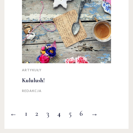
ARTYKUŁY
Kululush!
REDAKCJA
←
1
2
3
4
5
6
→