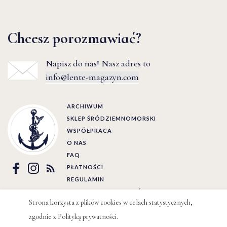
Chcesz porozmawiać?
Napisz do nas! Nasz adres to
info@lente-magazyn.com
ARCHIWUM
SKLEP ŚRÓDZIEMNOMORSKI
WSPÓŁPRACA
O NAS
FAQ
PŁATNOŚCI
REGULAMIN
POLITYKA PRYWATNOŚCI
Strona korzysta z plików cookies w celach statystycznych,
zgodnie z
Polityką prywatności
.
Ⓒ LENTE 2022 | BY
WIZJO