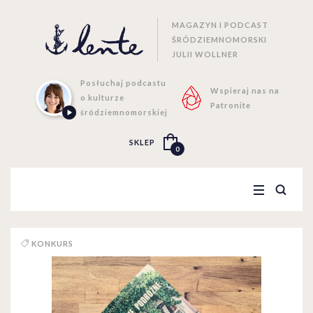
MAGAZYN I PODCAST
ŚRÓDZIEMNOMORSKI
JULII WOLLNER
Posłuchaj podcastu
Wspieraj nas na
o kulturze
Patronite
śródziemnomorskiej
SKLEP
0
KONKURS