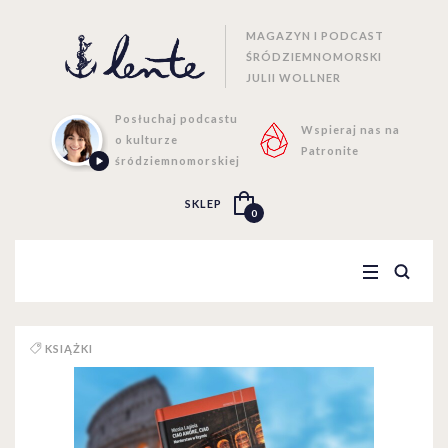
MAGAZYN I PODCAST
ŚRÓDZIEMNOMORSKI
JULII WOLLNER
Posłuchaj podcastu
Wspieraj nas na
o kulturze
Patronite
śródziemnomorskiej
SKLEP
0
KSIĄŻKI