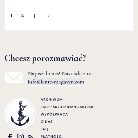
1
2
3
→
Chcesz porozmawiać?
Napisz do nas! Nasz adres to
info@lente-magazyn.com
ARCHIWUM
SKLEP ŚRÓDZIEMNOMORSKI
WSPÓŁPRACA
O NAS
FAQ
PŁATNOŚCI