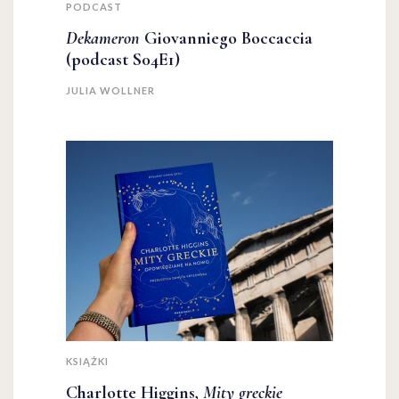
PODCAST
Dekameron
Giovanniego Boccaccia
(podcast S04E1)
JULIA WOLLNER
KSIĄŻKI
Charlotte Higgins,
Mity greckie