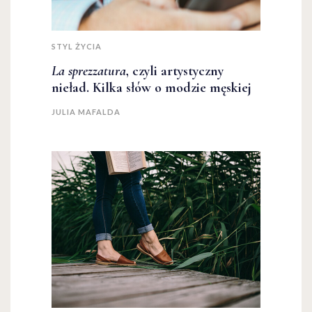
STYL ŻYCIA
La sprezzatura
, czyli artystyczny
nieład. Kilka słów o modzie męskiej
JULIA MAFALDA