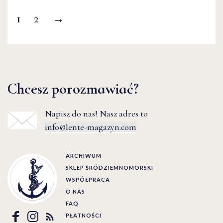
1
2
→
Chcesz porozmawiać?
Napisz do nas! Nasz adres to
info@lente-magazyn.com
ARCHIWUM
SKLEP ŚRÓDZIEMNOMORSKI
WSPÓŁPRACA
O NAS
FAQ
PŁATNOŚCI