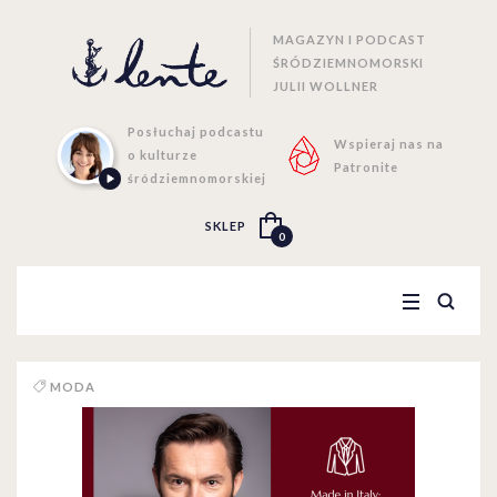
MAGAZYN I PODCAST
ŚRÓDZIEMNOMORSKI
JULII WOLLNER
Posłuchaj podcastu
Wspieraj nas na
o kulturze
Patronite
śródziemnomorskiej
SKLEP
0
MODA