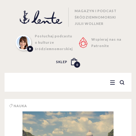
MAGAZYN I PODCAST
ŚRÓDZIEMNOMORSKI
JULII WOLLNER
Posłuchaj podcastu
Wspieraj nas na
o kulturze
Patronite
śródziemnomorskiej
SKLEP
0
NAUKA