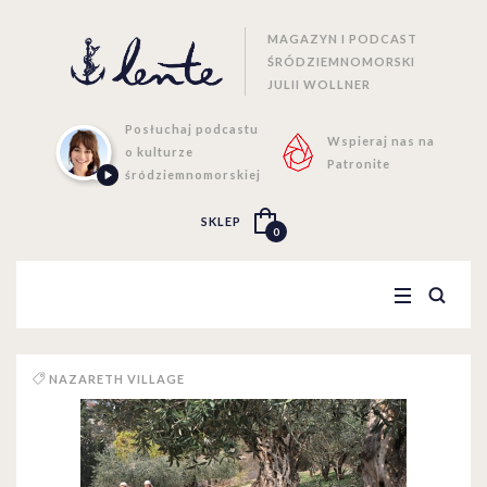
MAGAZYN I PODCAST
ŚRÓDZIEMNOMORSKI
JULII WOLLNER
Posłuchaj podcastu
Wspieraj nas na
o kulturze
Patronite
śródziemnomorskiej
SKLEP
0
NAZARETH VILLAGE