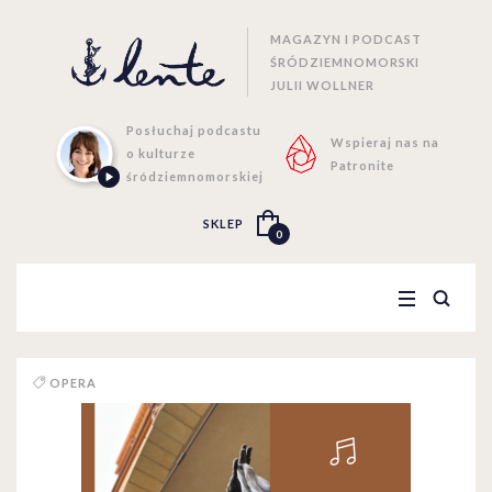
MAGAZYN I PODCAST
ŚRÓDZIEMNOMORSKI
JULII WOLLNER
Posłuchaj podcastu
Wspieraj nas na
o kulturze
Patronite
śródziemnomorskiej
SKLEP
0
OPERA