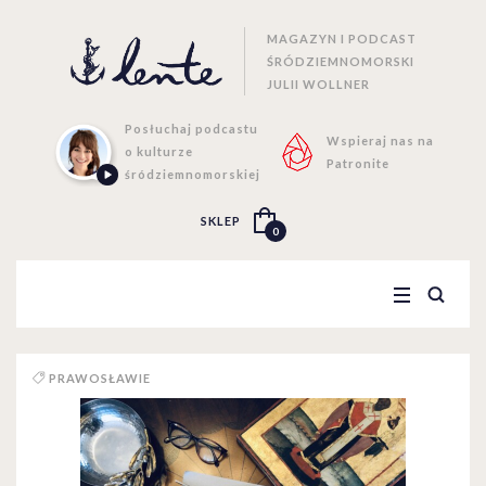
MAGAZYN I PODCAST
ŚRÓDZIEMNOMORSKI
JULII WOLLNER
Posłuchaj podcastu
Wspieraj nas na
o kulturze
Patronite
śródziemnomorskiej
SKLEP
0
PRAWOSŁAWIE