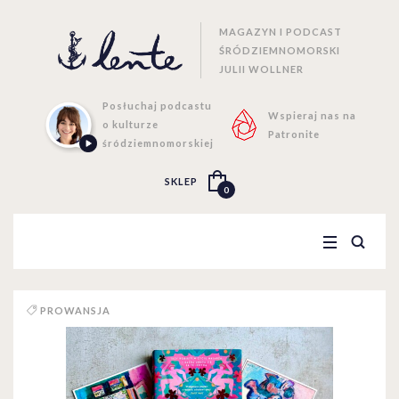
MAGAZYN I PODCAST
ŚRÓDZIEMNOMORSKI
JULII WOLLNER
Posłuchaj podcastu
Wspieraj nas na
o kulturze
Patronite
śródziemnomorskiej
SKLEP
0
PROWANSJA