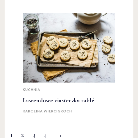
KUCHNIA
Lawendowe ciasteczka sablé
KAROLINA WIERCIGROCH
1
2
3
4
→