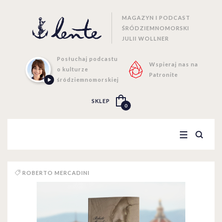
MAGAZYN I PODCAST
ŚRÓDZIEMNOMORSKI
JULII WOLLNER
Posłuchaj podcastu
Wspieraj nas na
o kulturze
Patronite
śródziemnomorskiej
SKLEP
0
ROBERTO MERCADINI