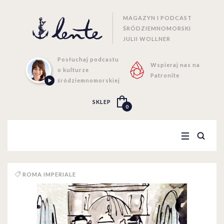
MAGAZYN I PODCAST
ŚRÓDZIEMNOMORSKI
JULII WOLLNER
Posłuchaj podcastu
Wspieraj nas na
o kulturze
Patronite
śródziemnomorskiej
SKLEP
0
ROMA IMPERIALE