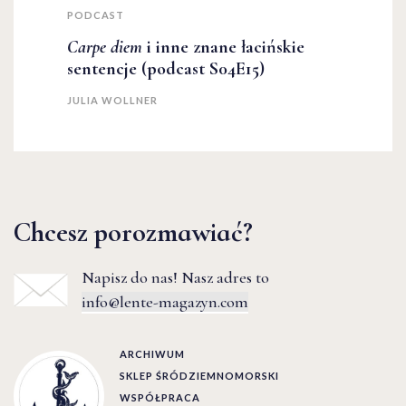
PODCAST
Carpe diem
i inne znane łacińskie
sentencje (podcast S04E15)
JULIA WOLLNER
Chcesz porozmawiać?
Napisz do nas! Nasz adres to
info@lente-magazyn.com
ARCHIWUM
SKLEP ŚRÓDZIEMNOMORSKI
WSPÓŁPRACA