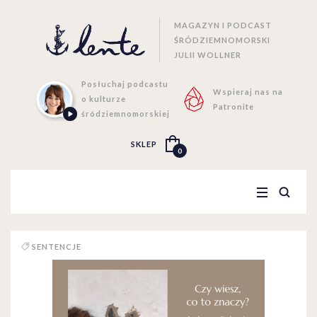
MAGAZYN I PODCAST
ŚRÓDZIEMNOMORSKI
JULII WOLLNER
Posłuchaj podcastu
Wspieraj nas na
o kulturze
Patronite
śródziemnomorskiej
SKLEP
0
SENTENCJE