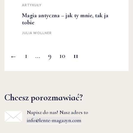
ARTYKUŁY
Magia antyczna – jak ty mnie, tak ja
tobie
JULIA WOLLNER
←
1
…
9
10
11
Chcesz porozmawiać?
Napisz do nas! Nasz adres to
info@lente-magazyn.com