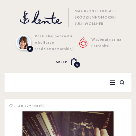
MAGAZYN I PODCAST
ŚRÓDZIEMNOMORSKI
JULII WOLLNER
Posłuchaj podcastu
Wspieraj nas na
o kulturze
Patronite
śródziemnomorskiej
SKLEP
0
STAROŻYTNOŚĆ