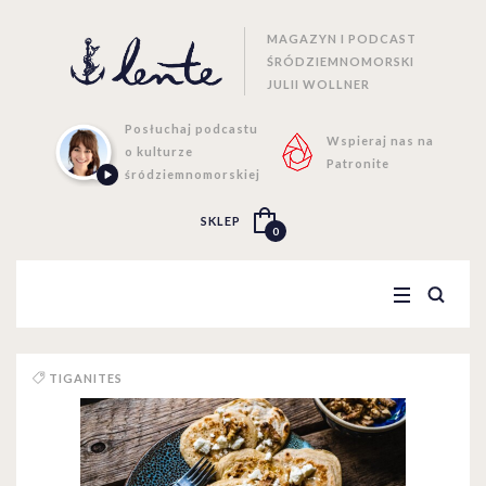
MAGAZYN I PODCAST
ŚRÓDZIEMNOMORSKI
JULII WOLLNER
Posłuchaj podcastu
Wspieraj nas na
o kulturze
Patronite
śródziemnomorskiej
SKLEP
0
TIGANITES