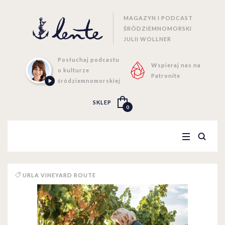
MAGAZYN I PODCAST
ŚRÓDZIEMNOMORSKI
JULII WOLLNER
Posłuchaj podcastu
Wspieraj nas na
o kulturze
Patronite
śródziemnomorskiej
SKLEP
0
URLA VINEYARD ROUTE