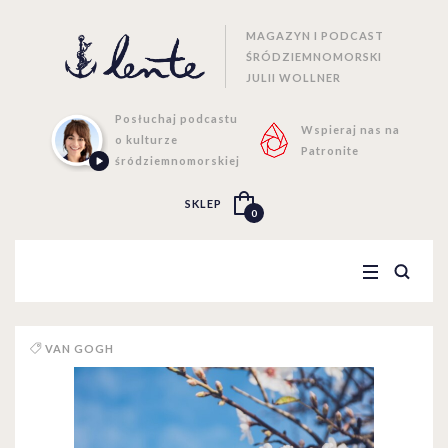
MAGAZYN I PODCAST
ŚRÓDZIEMNOMORSKI
JULII WOLLNER
Posłuchaj podcastu
Wspieraj nas na
o kulturze
Patronite
śródziemnomorskiej
SKLEP
0
VAN GOGH