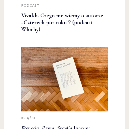
PODCAST
Vivaldi. Czego nie wiemy o autorze
„Czterech pór roku”? (podcast:
Włochy)
KSIĄŻKI
Wenecja, Rzym, Sycylia
Joanny