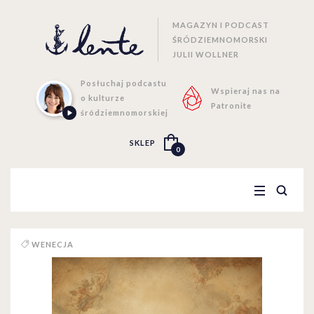
MAGAZYN I PODCAST
ŚRÓDZIEMNOMORSKI
JULII WOLLNER
Posłuchaj podcastu
Wspieraj nas na
o kulturze
Patronite
śródziemnomorskiej
SKLEP
0
WENECJA