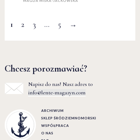
MAGDA MIŚKA-JACKOWSKA
1
2
3
…
5
→
Chcesz porozmawiać?
Napisz do nas! Nasz adres to
info@lente-magazyn.com
ARCHIWUM
SKLEP ŚRÓDZIEMNOMORSKI
WSPÓŁPRACA
O NAS