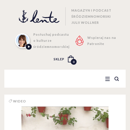
MAGAZYN I PODCAST
ŚRÓDZIEMNOMORSKI
JULII WOLLNER
Posłuchaj podcastu
Wspieraj nas na
o kulturze
Patronite
śródziemnomorskiej
SKLEP
0
WIDEO