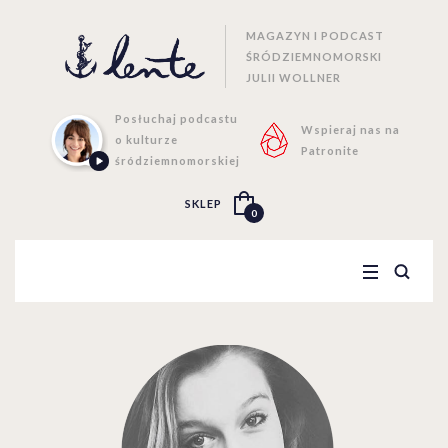
MAGAZYN I PODCAST
ŚRÓDZIEMNOMORSKI
JULII WOLLNER
Posłuchaj podcastu
Wspieraj nas na
o kulturze
Patronite
śródziemnomorskiej
SKLEP
0