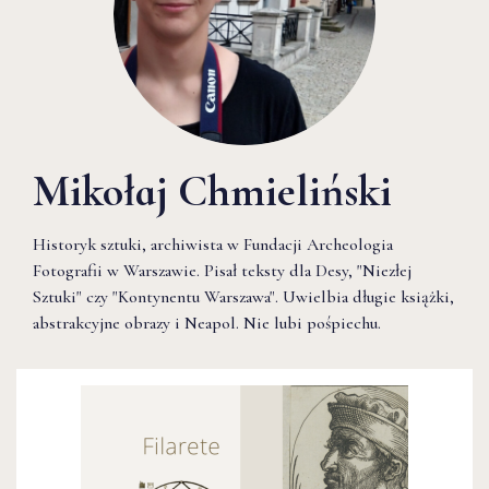
Mikołaj Chmieliński
Historyk sztuki, archiwista w Fundacji Archeologia
Fotografii w Warszawie. Pisał teksty dla Desy, "Niezłej
Sztuki" czy "Kontynentu Warszawa". Uwielbia długie książki,
abstrakcyjne obrazy i Neapol. Nie lubi pośpiechu.