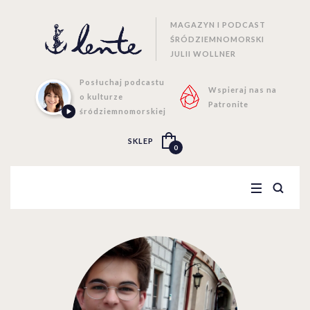
MAGAZYN I PODCAST
ŚRÓDZIEMNOMORSKI
JULII WOLLNER
Posłuchaj podcastu
Wspieraj nas na
o kulturze
Patronite
śródziemnomorskiej
SKLEP
0