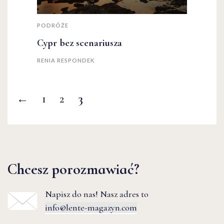
PODRÓŻE
Cypr bez scenariusza
RENIA RESPONDEK
←
1
2
3
Chcesz porozmawiać?
Napisz do nas! Nasz adres to
info@lente-magazyn.com