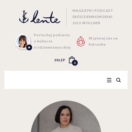
MAGAZYN I PODCAST
ŚRÓDZIEMNOMORSKI
JULII WOLLNER
Posłuchaj podcastu
Wspieraj nas na
o kulturze
Patronite
śródziemnomorskiej
SKLEP
0