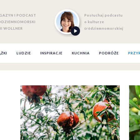
GAZYN I PODCAST
Posłuchaj podcastu
ÓDZIEMNOMORSKI
o kulturze
II WOLLNER
śródziemnomorskiej
ĄŻKI
LUDZIE
INSPIRACJE
KUCHNIA
PODRÓŻE
PRZY