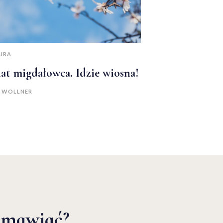
URA
at migdałowca. Idzie wiosna!
A WOLLNER
zmawiać?