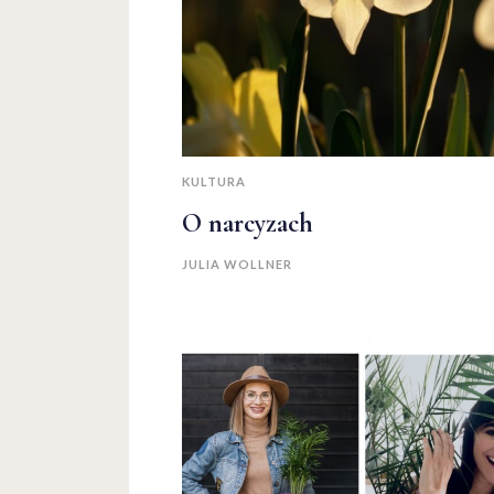
KULTURA
O narcyzach
JULIA WOLLNER