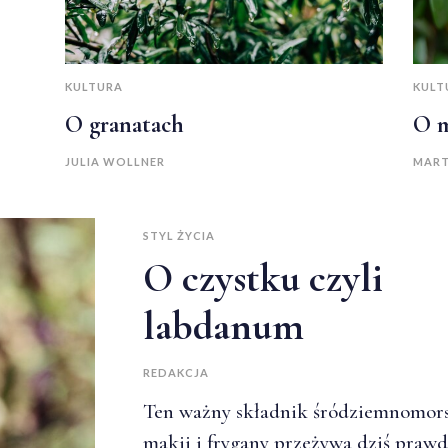
KULTURA
KULT
O granatach
O m
JULIA WOLLNER
MART
STYL ŻYCIA
O czystku czyli
labdanum
REDAKCJA
Ten ważny składnik śródziemnomors
makii i frygany przeżywa dziś praw