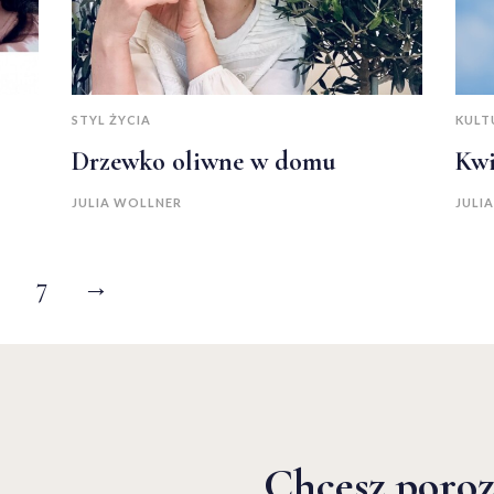
STYL ŻYCIA
KULT
Drzewko oliwne w domu
Kwi
JULIA WOLLNER
JULI
…
7
→
Chcesz poro