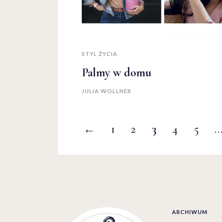
STYL ŻYCIA
Palmy w domu
JULIA WOLLNER
←
1
2
3
4
5
ARCHIWUM