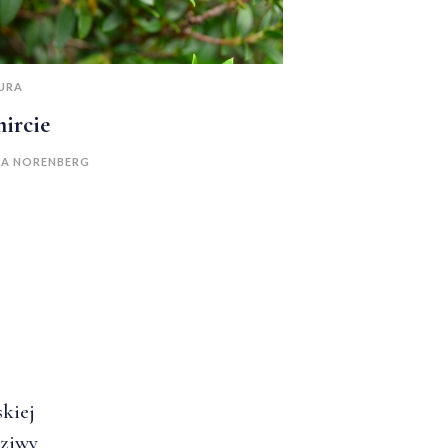
URA
ircie
A NORENBERG
kiej
dziwy