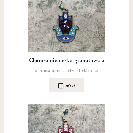
Chamsa niebiesko-granatowa 2
#chamsa
#granat
#Izrael
#Maroko
60 zł