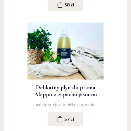
58 zł
Delikatny płyn do prania
Aleppo o zapachu jaśminu
#aleppo
#jaśmin
#Najel
#pranie
57 zł