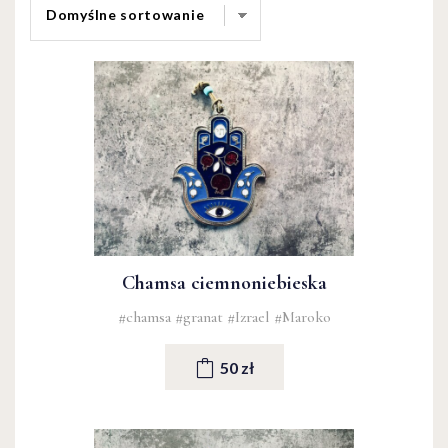
Chamsa ciemnoniebieska
#chamsa
#granat
#Izrael
#Maroko
50 zł