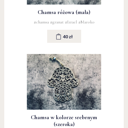
Chamsa różowa (mała)
#chamsa
#granat
#Izrael
#Maroko
40 zł
Chamsa w kolorze srebrnym
(szeroka)