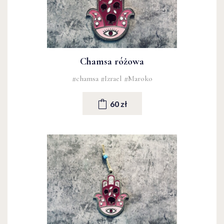
Chamsa różowa
#chamsa
#Izrael
#Maroko
60 zł