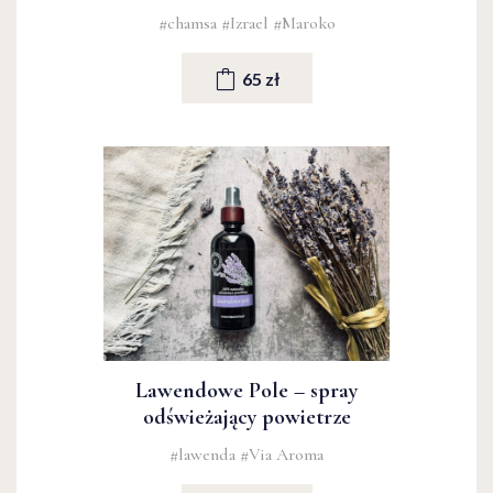
#chamsa
#Izrael
#Maroko
65 zł
Lawendowe Pole – spray
odświeżający powietrze
#lawenda
#Via Aroma