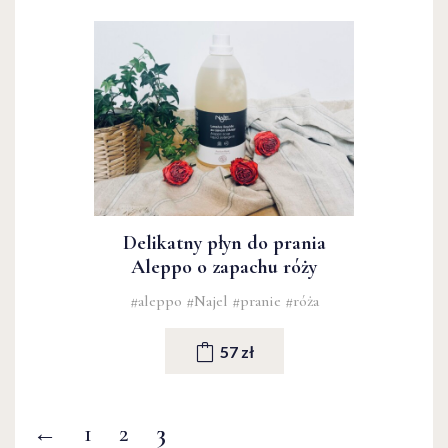
Delikatny płyn do prania
Aleppo o zapachu róży
#aleppo
#Najel
#pranie
#róża
57 zł
←
1
2
3