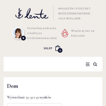
MAGAZYN I PODCAST
ŚRÓDZIEMNOMORSKI
JULII WOLLNER
Posłuchaj podcastu
Wspieraj nas na
o kulturze
Patronite
śródziemnomorskiej
SKLEP
0
Dom
Wyświetlanie 25–32 z 32 wyników