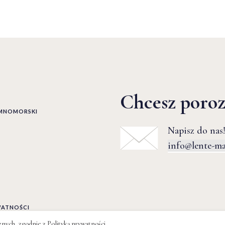
Chcesz poro
EMNOMORSKI
Napisz do nas!
info@lente-m
WATNOŚCI
cznych, zgodnie z
Polityką prywatności
.