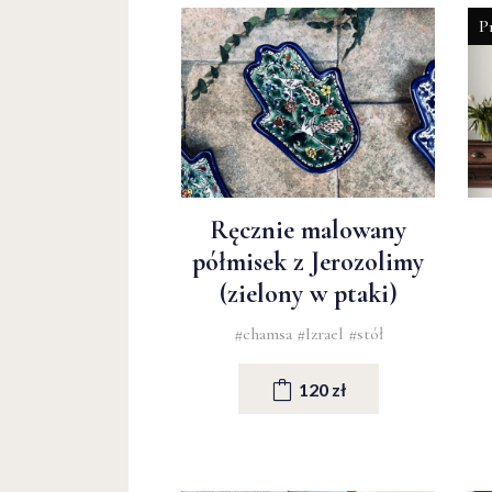
P
Ręcznie malowany
półmisek z Jerozolimy
(zielony w ptaki)
#chamsa
#Izrael
#stół
120 zł