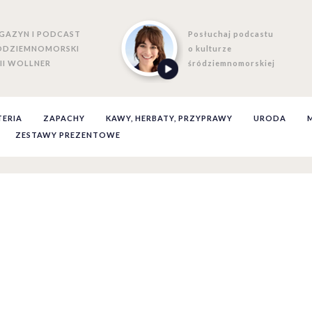
GAZYN I PODCAST
Posłuchaj podcastu
ÓDZIEMNOMORSKI
o kulturze
II WOLLNER
śródziemnomorskiej
TERIA
ZAPACHY
KAWY, HERBATY, PRZYPRAWY
URODA
ZESTAWY PREZENTOWE