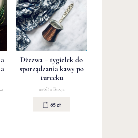
na
Dżezwa – tygielek do
na
sporządzania kawy po
turecku
ka
#stół
#Turcja
65 zł