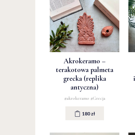
Akrokeramo –
terakotowa palmeta
grecka (replika
antyczna)
#akrokeramo
#Grecja
180 zł