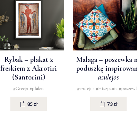
Rybak – plakat z
Malaga – poszewka 
freskiem z Akrotiri
poduszkę inspirowa
(Santorini)
azulejos
#Grecja
#plakat
#azulejos
#Hiszpania
#poszew
85 zł
73 zł