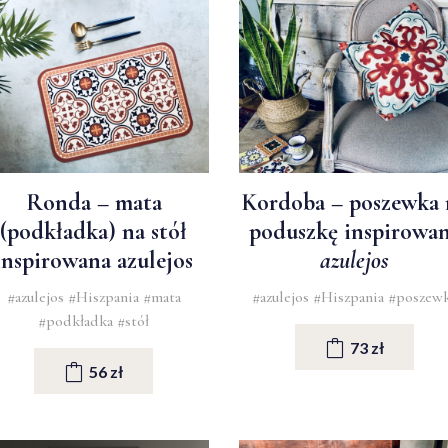
Ronda – mata
Kordoba – poszewka 
(podkładka) na stół
poduszkę inspirowa
inspirowana azulejos
azulejos
#azulejos
#Hiszpania
#mata
#azulejos
#Hiszpania
#poszew
#podkładka
#stół
73 zł
56 zł