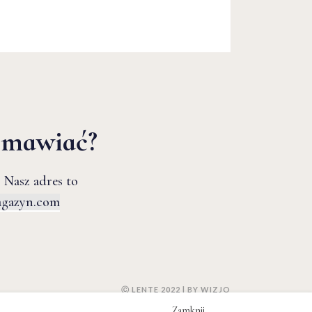
zmawiać?
 Nasz adres to
agazyn.com
Ⓒ LENTE 2022 | BY
WIZJO
Zamknij