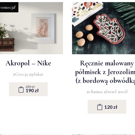
romocja!
Akropol – Nike
Ręcznie malowany
półmisek z Jerozoli
#Grecja
#plakat
(z bordową obwódką
239 zł
190 zł
#chamsa
#Izrael
#stół
120 zł