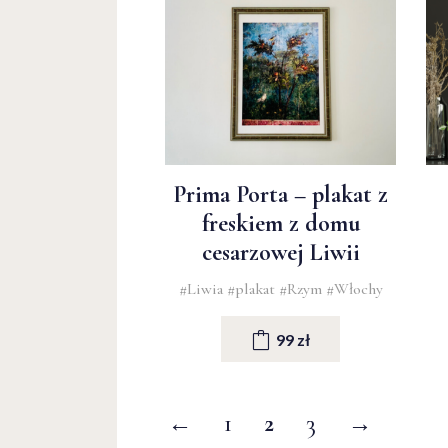
Prima Porta – plakat z
freskiem z domu
cesarzowej Liwii
#Liwia
#plakat
#Rzym
#Włochy
99 zł
←
1
2
3
→