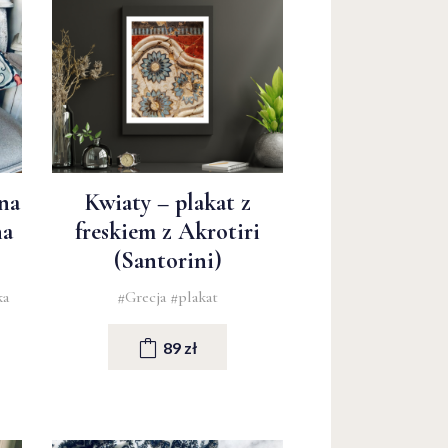
na
Kwiaty – plakat z
na
freskiem z Akrotiri
(Santorini)
ka
#Grecja
#plakat
89 zł