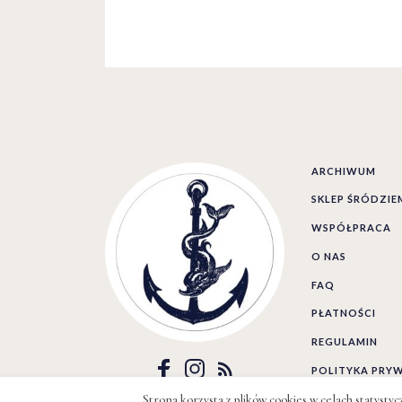
ARCHIWUM
SKLEP ŚRÓDZI
WSPÓŁPRACA
O NAS
FAQ
PŁATNOŚCI
REGULAMIN
POLITYKA PRY
Strona korzysta z plików cookies w celach statysty