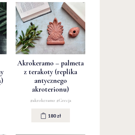
Akrokeramo – palmeta
my
z terakoty (replika
)
antycznego
akroterionu)
#akrokeramo
#Grecja
180 zł