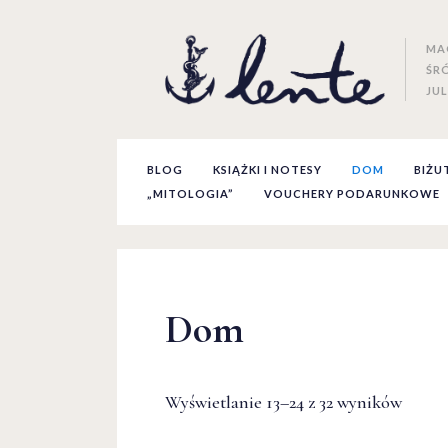
MA
ŚR
JUL
BLOG
KSIĄŻKI I NOTESY
DOM
BIŻU
„MITOLOGIA”
VOUCHERY PODARUNKOWE
Dom
Wyświetlanie 13–24 z 32 wyników