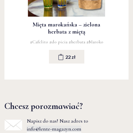
Mięta marokańska – zielona
herbata z miętą
#Cafelito
#do picia
#herbata
#Maroko
22 zł
Chcesz porozmawiać?
Napisz do nas! Nasz adres to
info@lente-magazyn.com