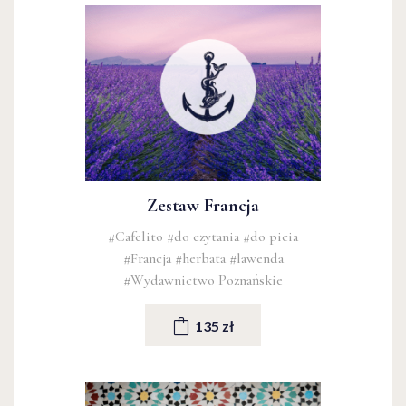
Zestaw Francja
#Cafelito
#do czytania
#do picia
#Francja
#herbata
#lawenda
#Wydawnictwo Poznańskie
135 zł