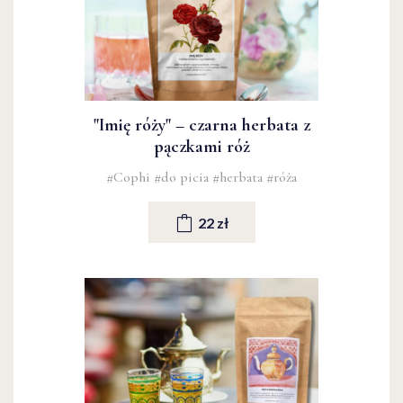
"Imię róży" – czarna herbata z
pączkami róż
#Cophi
#do picia
#herbata
#róża
22 zł