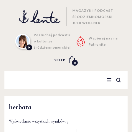
MAGAZYN I PODCAST
ŚRÓDZIEMNOMORSKI
JULII WOLLNER
Posłuchaj podcastu
Wspieraj nas na
o kulturze
Patronite
śródziemnomorskiej
SKLEP
0
herbata
Wyświetlanie wszystkich wyników: 5