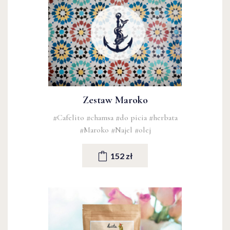
Zestaw Maroko
#Cafelito
#chamsa
#do picia
#herbata
#Maroko
#Najel
#olej
152 zł