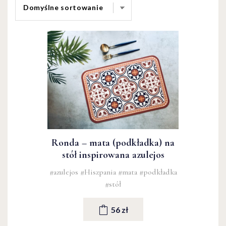
Ronda – mata (podkładka) na
stół inspirowana azulejos
#azulejos
#Hiszpania
#mata
#podkładka
#stół
56 zł