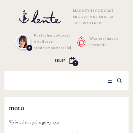
MAGAZYN I PODCAST
ŚRÓDZIEMNOMORSKI
JULII WOLLNER
Posłuchaj podcastu
Wspieraj nas na
o kulturze
Patronite
śródziemnomorskiej
SKLEP
0
mata
Wyświetlanie jednego wyniku