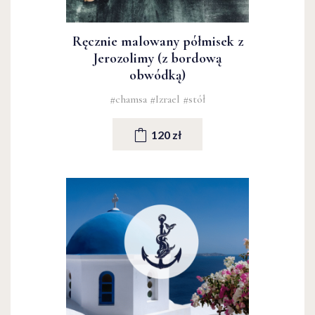
Ręcznie malowany półmisek z
Jerozolimy (z bordową
obwódką)
#chamsa
#Izrael
#stół
120 zł