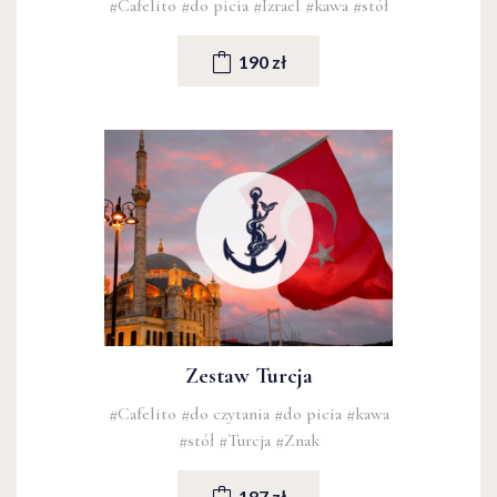
#Cafelito
#do picia
#Izrael
#kawa
#stół
190 zł
Zestaw Turcja
#Cafelito
#do czytania
#do picia
#kawa
#stół
#Turcja
#Znak
187 zł