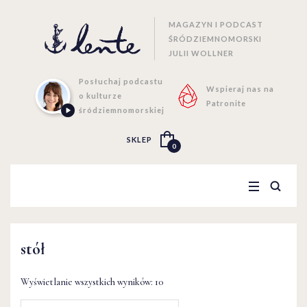
MAGAZYN I PODCAST
ŚRÓDZIEMNOMORSKI
JULII WOLLNER
Posłuchaj podcastu
Wspieraj nas na
o kulturze
Patronite
śródziemnomorskiej
SKLEP
0
stół
Wyświetlanie wszystkich wyników: 10