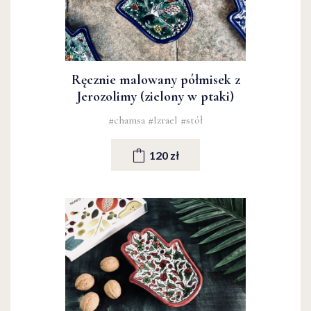
Ręcznie malowany półmisek z
Jerozolimy (zielony w ptaki)
#chamsa
#Izrael
#stół
120 zł