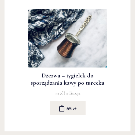
Dżezwa – tygielek do
sporządzania kawy po turecku
#stół
#Turcja
65 zł