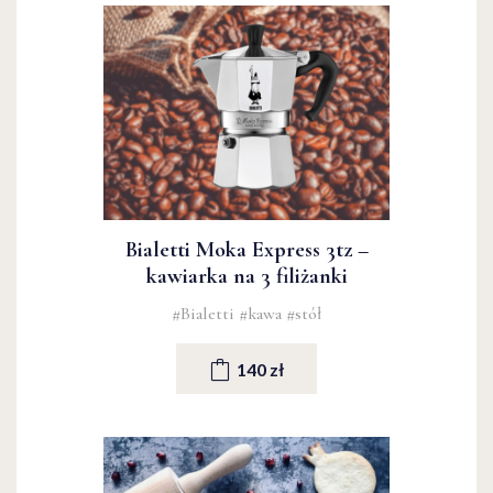
Bialetti Moka Express 3tz –
kawiarka na 3 filiżanki
#Bialetti
#kawa
#stół
140 zł