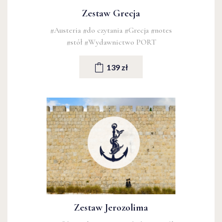
Zestaw Grecja
#Austeria
#do czytania
#Grecja
#notes
#stół
#Wydawnictwo PORT
139 zł
Zestaw Jerozolima