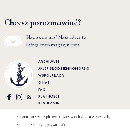
Chcesz porozmawiać?
Napisz do nas! Nasz adres to
info@lente-magazyn.com
ARCHIWUM
SKLEP ŚRÓDZIEMNOMORSKI
WSPÓŁPRACA
O NAS
FAQ
PŁATNOŚCI
REGULAMIN
POLITYKA PRYWATNOŚCI
Strona korzysta z plików cookies w celach statystycznych,
zgodnie z
Polityką prywatności
.
Ⓒ LENTE 2022 | BY
WIZJO