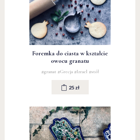
Foremka do ciasta w kształcie
owocu granatu
#granat
#Grecja
#Izrael
#stół
25 zł