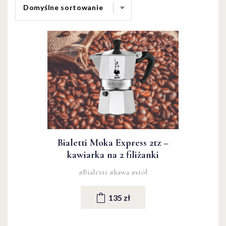
Bialetti Moka Express 2tz –
kawiarka na 2 filiżanki
#Bialetti
#kawa
#stół
135 zł