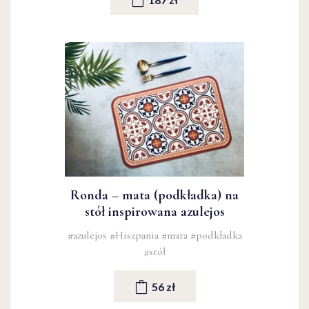
Ronda – mata (podkładka) na
stół inspirowana azulejos
#azulejos
#Hiszpania
#mata
#podkładka
#stół
56 zł