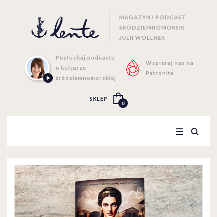
MAGAZYN I PODCAST
ŚRÓDZIEMNOMORSKI
JULII WOLLNER
Posłuchaj podcastu
Wspieraj nas na
o kulturze
Patronite
śródziemnomorskiej
SKLEP
0