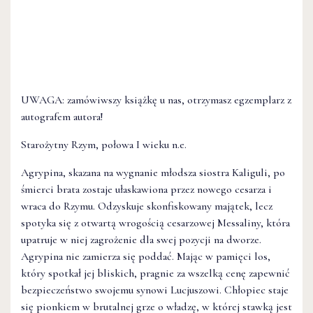
UWAGA: zamówiwszy książkę u nas, otrzymasz egzemplarz z
autografem autora!
Starożytny Rzym, połowa I wieku n.e.
Agrypina, skazana na wygnanie młodsza siostra Kaliguli, po
śmierci brata zostaje ułaskawiona przez nowego cesarza i
wraca do Rzymu. Odzyskuje skonfiskowany majątek, lecz
spotyka się z otwartą wrogością cesarzowej Messaliny, która
upatruje w niej zagrożenie dla swej pozycji na dworze.
Agrypina nie zamierza się poddać. Mając w pamięci los,
który spotkał jej bliskich, pragnie za wszelką cenę zapewnić
bezpieczeństwo swojemu synowi Lucjuszowi. Chłopiec staje
się pionkiem w brutalnej grze o władzę, w której stawką jest