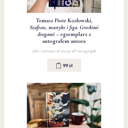
Tomasz Piotr Kozłowski,
Szafran, mastyks i figa. Greckimi
drogami
– egzemplarz z
autografem autora
#do czytania
#Grecja
#Powergraph
99 zł