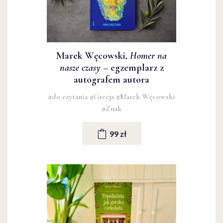
Marek Węcowski,
Homer na
nasze czasy
– egzemplarz z
autografem autora
#do czytania
#Grecja
#Marek Węcowski
#Znak
99 zł