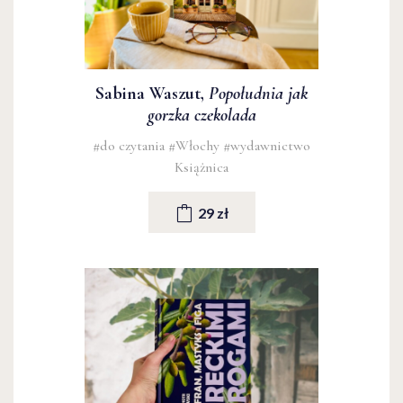
Sabina Waszut,
Popołudnia jak
gorzka czekolada
#do czytania
#Włochy
#wydawnictwo
Książnica
29 zł