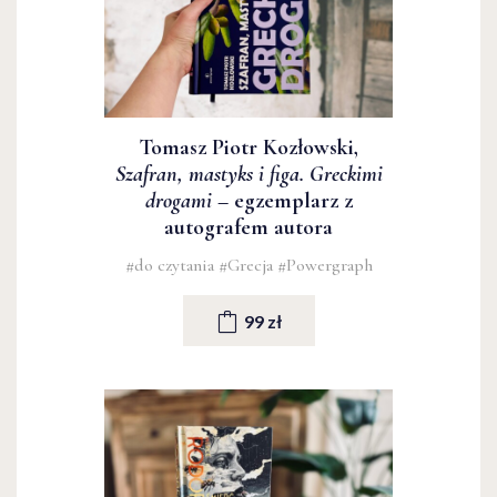
Tomasz Piotr Kozłowski,
Szafran, mastyks i figa. Greckimi
drogami
– egzemplarz z
autografem autora
#do czytania
#Grecja
#Powergraph
99 zł