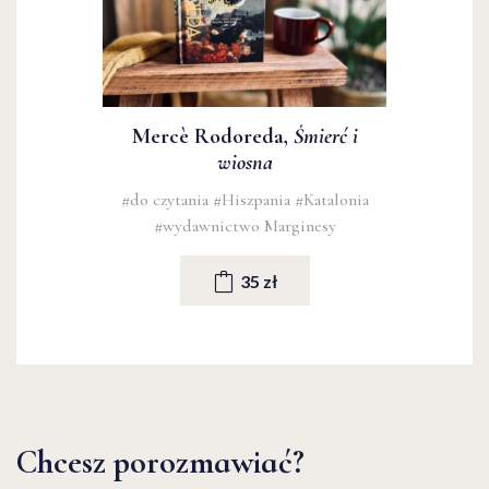
Mercè Rodoreda,
Śmierć i
wiosna
#do czytania
#Hiszpania
#Katalonia
#wydawnictwo Marginesy
35 zł
Chcesz porozmawiać?