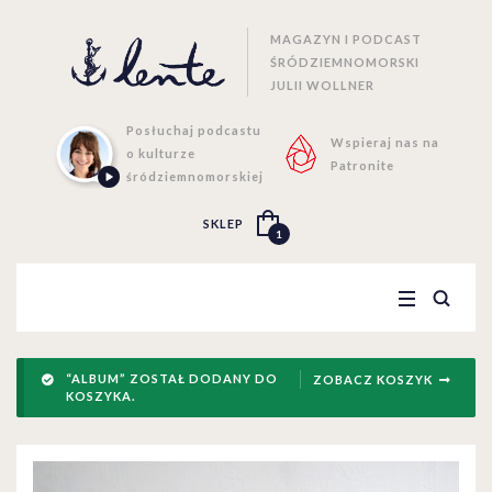
MAGAZYN I PODCAST
ŚRÓDZIEMNOMORSKI
JULII WOLLNER
Posłuchaj podcastu
Wspieraj nas na
o kulturze
Patronite
śródziemnomorskiej
SKLEP
1
“ALBUM” ZOSTAŁ DODANY DO
ZOBACZ KOSZYK
KOSZYKA.