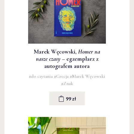
Marek Węcowski,
Homer na
nasze czasy
– egzemplarz z
autografem autora
#do czytania
#Grecja
#Marek Węcowski
#Znak
99 zł