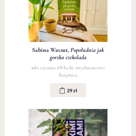
Sabina Waszut,
Popołudnia jak
gorzka czekolada
#do czytania
#Włochy
#wydawnictwo
Książnica
29 zł