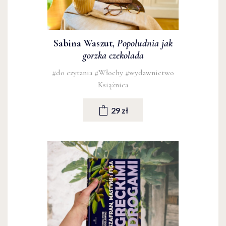
Sabina Waszut,
Popołudnia jak
gorzka czekolada
#do czytania
#Włochy
#wydawnictwo
Książnica
29 zł