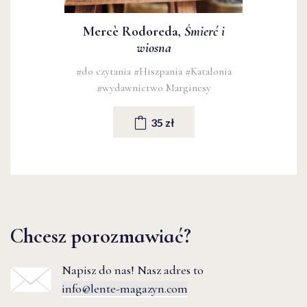
Mercè Rodoreda,
Śmierć i
wiosna
#do czytania
#Hiszpania
#Katalonia
#wydawnictwo Marginesy
35 zł
Chcesz porozmawiać?
Napisz do nas! Nasz adres to
info@lente-magazyn.com