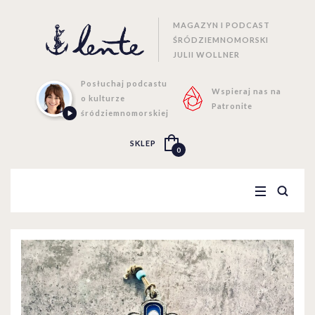
MAGAZYN I PODCAST
ŚRÓDZIEMNOMORSKI
JULII WOLLNER
Posłuchaj podcastu
Wspieraj nas na
o kulturze
Patronite
śródziemnomorskiej
SKLEP
0