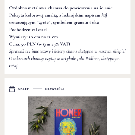
Ozdobna metalowa chamsa do powieszenia na ścianie
Pokryta kolorową emalią, z hebrajskim napisem
haj
oznaczającym “życie”, symbolem
granatu
i
oka
Pochodzenie: Izrael
Wymiary: 10 cm na 11 cm
Cena: 50 PLN (w tym 23% VAT)
Sprawdź też inne wzory i kolory
chams
dostępne w naszym sklepie!
O sekretach chamsy czytaj w artykule Julii Wollner, dostępnym
tutaj.
SKLEP
NOWOŚCI