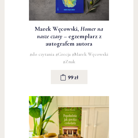
Marek Węcowski,
Homer na
nasze czasy
– egzemplarz z
autografem autora
#do czytania
#Grecja
#Marek Węcowski
#Znak
99 zł