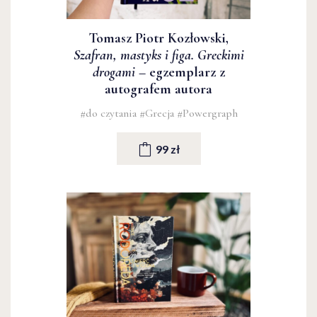
Tomasz Piotr Kozłowski,
Szafran, mastyks i figa. Greckimi
drogami
– egzemplarz z
autografem autora
#do czytania
#Grecja
#Powergraph
99 zł