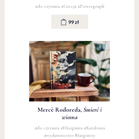
#do czytania
#Grecja
#Powergraph
99 zł
Mercè Rodoreda,
Śmierć i
wiosna
#do czytania
#Hiszpania
#Katalonia
#wydawnictwo Marginesy