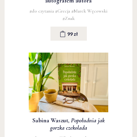
autografem autora
#do czytania
#Grecja
#Marek Węcowski
#Znak
99 zł
Sabina Waszut,
Popołudnia jak
gorzka czekolada