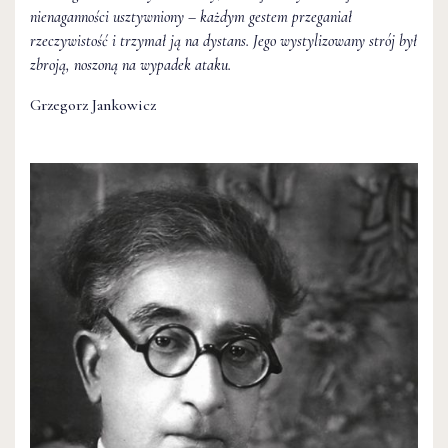
nienaganności usztywniony – każdym gestem przeganiał
rzeczywistość i trzymał ją na dystans. Jego wystylizowany strój był
zbroją, noszoną na wypadek ataku.
Grzegorz Jankowicz