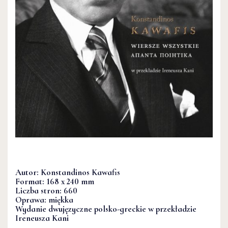
Autor: Konstandinos Kawafis
Format: 168 x 240 mm
Liczba stron: 660
Oprawa: miękka
Wydanie dwujęzyczne polsko-greckie w przekładzie
Ireneusza Kani