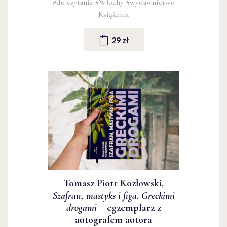
#do czytania
#Włochy
#wydawnictwo
Książnica
29 zł
Tomasz Piotr Kozłowski,
Szafran, mastyks i figa. Greckimi
drogami
– egzemplarz z
autografem autora