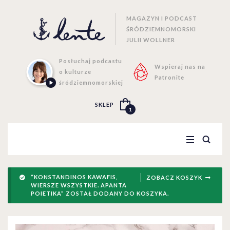
MAGAZYN I PODCAST
ŚRÓDZIEMNOMORSKI
JULII WOLLNER
Posłuchaj podcastu
Wspieraj nas na
o kulturze
Patronite
śródziemnomorskiej
SKLEP
1
“KONSTANDINOS KAWAFIS,
ZOBACZ KOSZYK
WIERSZE WSZYSTKIE. APANTA
POIETIKA” ZOSTAŁ DODANY DO KOSZYKA.