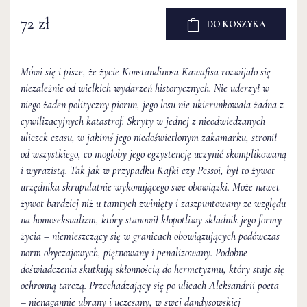
72 zł
DO KOSZYKA
Mówi się i pisze, że życie Konstandinosa Kawafisa rozwijało się
niezależnie od wielkich wydarzeń historycznych. Nie uderzył w
niego żaden polityczny piorun, jego losu nie ukierunkowała żadna z
cywilizacyjnych katastrof. Skryty w jednej z nieodwiedzanych
uliczek czasu, w jakimś jego niedoświetlonym zakamarku, stronił
od wszystkiego, co mogłoby jego egzystencję uczynić skomplikowaną
i wyrazistą. Tak jak w przypadku Kafki czy Pessoi, był to żywot
urzędnika skrupulatnie wykonującego swe obowiązki. Może nawet
żywot bardziej niż u tamtych zwinięty i zaszpuntowany ze względu
na homoseksualizm, który stanowił kłopotliwy składnik jego formy
życia – niemieszczący się w granicach obowiązujących podówczas
norm obyczajowych, piętnowany i penalizowany. Podobne
doświadczenia skutkują skłonnością do hermetyzmu, który staje się
ochronną tarczą. Przechadzający się po ulicach Aleksandrii poeta
– nienagannie ubrany i uczesany, w swej dandysowskiej