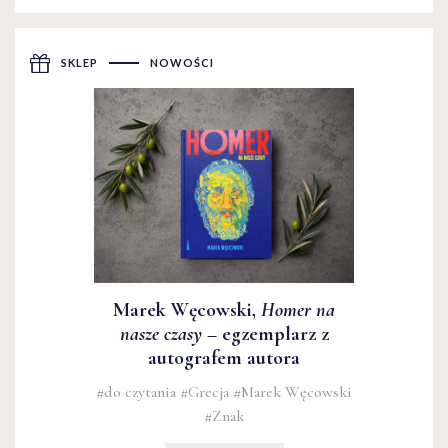
SKLEP
NOWOŚCI
Marek Węcowski,
Homer na
nasze czasy
– egzemplarz z
autografem autora
#do czytania
#Grecja
#Marek Węcowski
#Znak