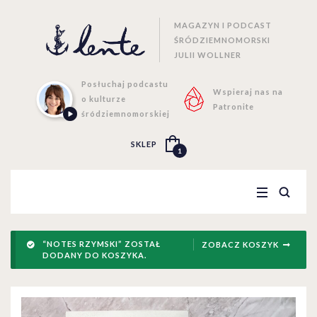
MAGAZYN I PODCAST
ŚRÓDZIEMNOMORSKI
JULII WOLLNER
Posłuchaj podcastu
Wspieraj nas na
o kulturze
Patronite
śródziemnomorskiej
SKLEP
1
“NOTES RZYMSKI” ZOSTAŁ
ZOBACZ KOSZYK
DODANY DO KOSZYKA.