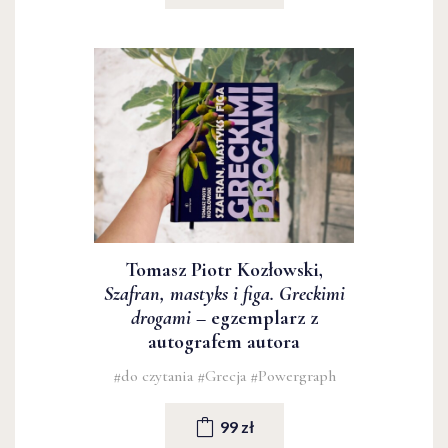
Tomasz Piotr Kozłowski,
Szafran, mastyks i figa. Greckimi
drogami
– egzemplarz z
autografem autora
#do czytania
#Grecja
#Powergraph
99 zł