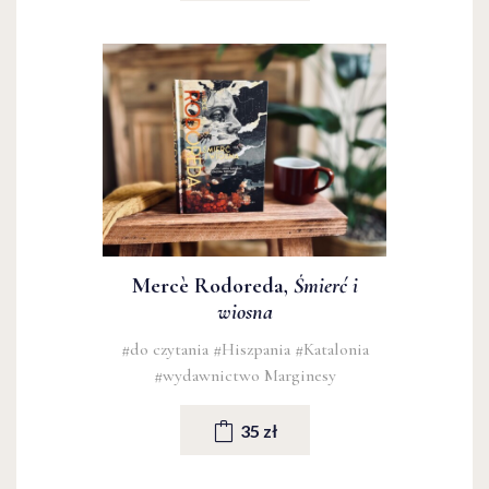
Mercè Rodoreda,
Śmierć i
wiosna
#do czytania
#Hiszpania
#Katalonia
#wydawnictwo Marginesy
35 zł