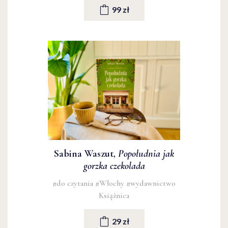
99 zł
Sabina Waszut,
Popołudnia jak
gorzka czekolada
#do czytania
#Włochy
#wydawnictwo
Książnica
29 zł