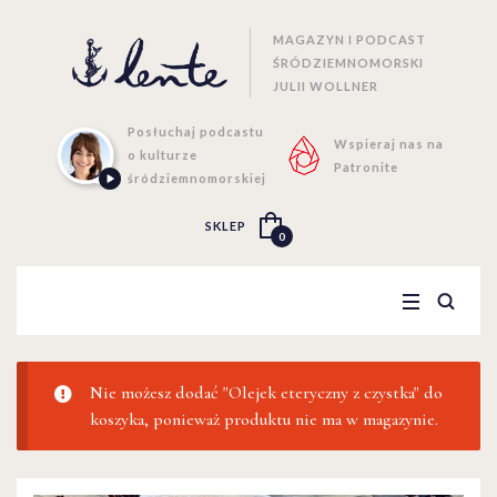
MAGAZYN I PODCAST
ŚRÓDZIEMNOMORSKI
JULII WOLLNER
Posłuchaj podcastu
Wspieraj nas na
o kulturze
Patronite
śródziemnomorskiej
SKLEP
0
Nie możesz dodać "Olejek eteryczny z czystka" do
koszyka, ponieważ produktu nie ma w magazynie.