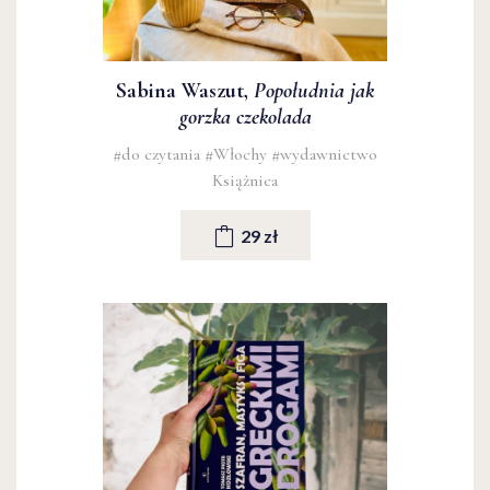
Sabina Waszut,
Popołudnia jak
gorzka czekolada
#do czytania
#Włochy
#wydawnictwo
Książnica
29 zł