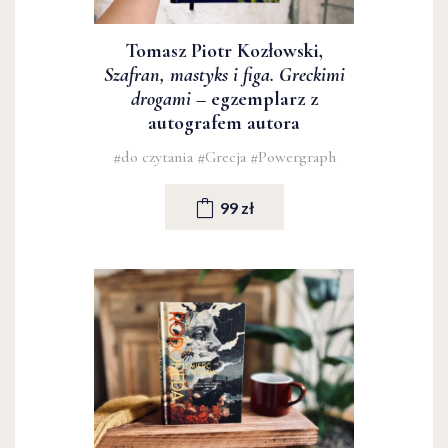
Tomasz Piotr Kozłowski,
Szafran, mastyks i figa. Greckimi
drogami
– egzemplarz z
autografem autora
#do czytania
#Grecja
#Powergraph
99 zł