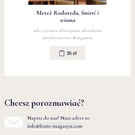
Mercè Rodoreda,
Śmierć i
wiosna
#do czytania
#Hiszpania
#Katalonia
#wydawnictwo Marginesy
35 zł
Chcesz porozmawiać?
Napisz do nas! Nasz adres to
info@lente-magazyn.com