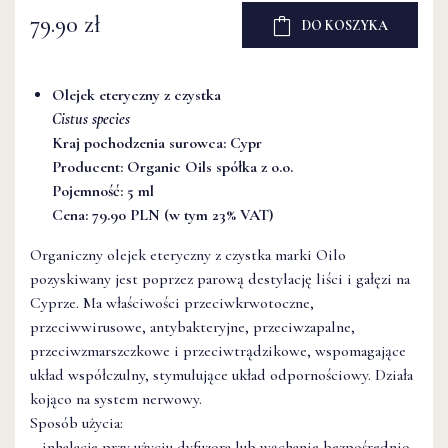
79.90 zł
DO KOSZYKA
Olejek eteryczny z czystka
Cistus species
Kraj pochodzenia surowca: Cypr
Producent: Organic Oils spółka z o.o.
Pojemność: 5 ml
Cena: 79.90 PLN (w tym 23% VAT)
Organiczny olejek eteryczny z czystka marki Oilo
pozyskiwany jest poprzez parową destylację liści i gałęzi na
Cyprze. Ma właściwości przeciwkrwotoczne,
przeciwwirusowe, antybakteryjne, przeciwzapalne,
przeciwzmarszczkowe i przeciwtrądzikowe, wspomagające
układ współczulny, stymulujące układ odpornościowy. Działa
kojąco na system nerwowy.
Sposób użycia:
– inhalacje przy użyciu dyfuzora lub wąchanie bezpośrednio