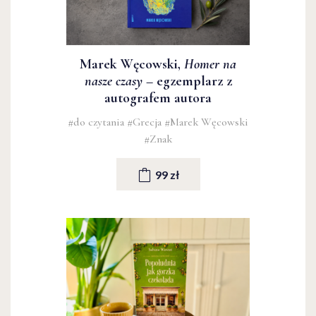
Marek Węcowski,
Homer na
nasze czasy
– egzemplarz z
autografem autora
#do czytania
#Grecja
#Marek Węcowski
#Znak
99 zł