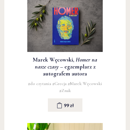
Marek Węcowski,
Homer na
nasze czasy
– egzemplarz z
autografem autora
#do czytania
#Grecja
#Marek Węcowski
#Znak
99 zł