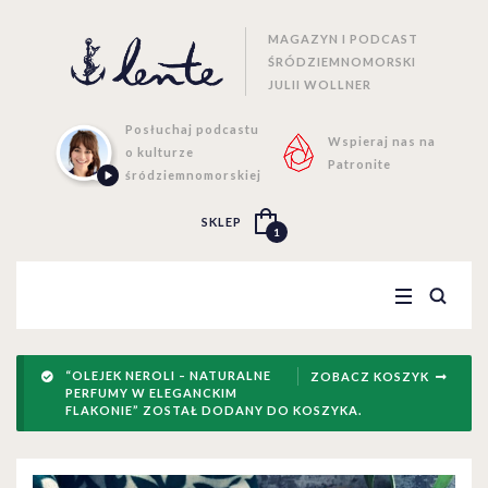
MAGAZYN I PODCAST
ŚRÓDZIEMNOMORSKI
JULII WOLLNER
Posłuchaj podcastu
Wspieraj nas na
o kulturze
Patronite
śródziemnomorskiej
SKLEP
1
“OLEJEK NEROLI – NATURALNE
ZOBACZ KOSZYK
PERFUMY W ELEGANCKIM
FLAKONIE” ZOSTAŁ DODANY DO KOSZYKA.