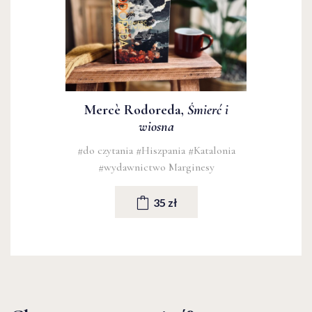
Mercè Rodoreda,
Śmierć i
wiosna
#do czytania
#Hiszpania
#Katalonia
#wydawnictwo Marginesy
35 zł