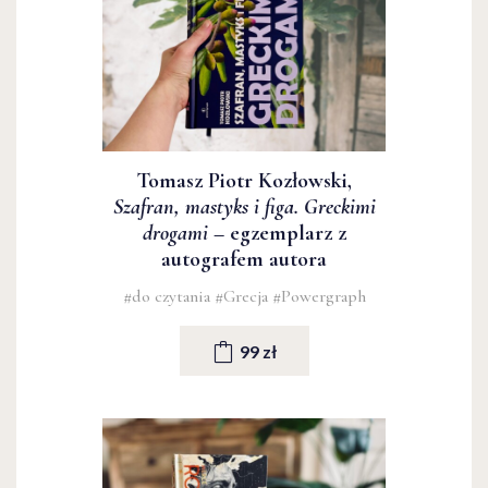
Tomasz Piotr Kozłowski,
Szafran, mastyks i figa. Greckimi
drogami
– egzemplarz z
autografem autora
#do czytania
#Grecja
#Powergraph
99 zł