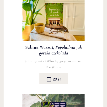
Sabina Waszut,
Popołudnia jak
gorzka czekolada
#do czytania
#Włochy
#wydawnictwo
Książnica
29 zł