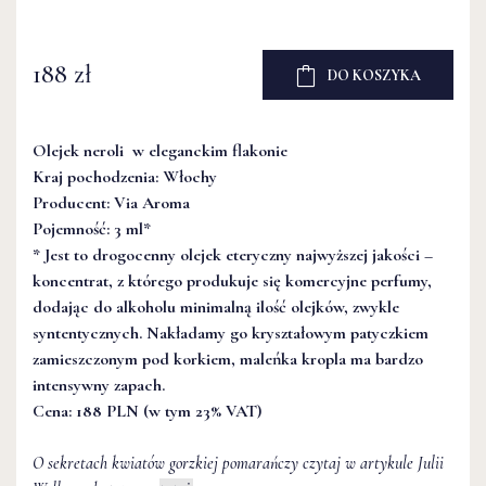
188 zł
DO KOSZYKA
Olejek neroli w eleganckim flakonie
Kraj pochodzenia: Włochy
Producent: Via Aroma
Pojemność: 3 ml*
* Jest to drogocenny olejek eteryczny najwyższej jakości –
koncentrat, z którego produkuje się komercyjne perfumy,
dodając do alkoholu minimalną ilość olejków, zwykle
syntentycznych. Nakładamy go kryształowym patyczkiem
zamieszczonym pod korkiem, maleńka kropla ma bardzo
intensywny zapach.
Cena: 188 PLN (w tym 23% VAT)
O sekretach kwiatów gorzkiej pomarańczy czytaj w artykule Julii