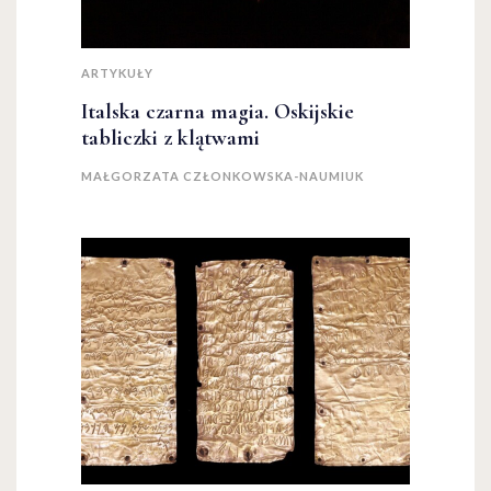
ARTYKUŁY
Italska czarna magia. Oskijskie
tabliczki z klątwami
MAŁGORZATA CZŁONKOWSKA-NAUMIUK