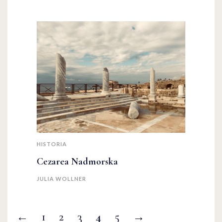
HISTORIA
Cezarea Nadmorska
JULIA WOLLNER
←
1
2
3
4
5
→