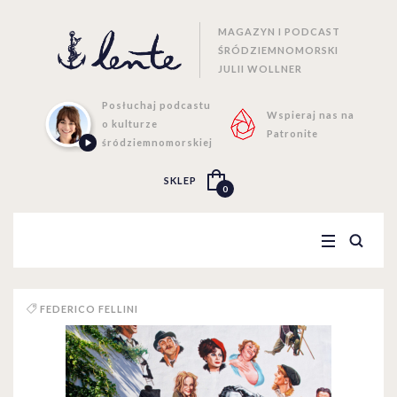
MAGAZYN I PODCAST
ŚRÓDZIEMNOMORSKI
JULII WOLLNER
Posłuchaj podcastu
Wspieraj nas na
o kulturze
Patronite
śródziemnomorskiej
SKLEP
0
FEDERICO FELLINI