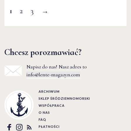
1
2
3
→
Chcesz porozmawiać?
Napisz do nas! Nasz adres to
info@lente-magazyn.com
ARCHIWUM
SKLEP ŚRÓDZIEMNOMORSKI
WSPÓŁPRACA
O NAS
FAQ
PŁATNOŚCI