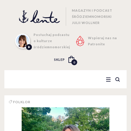
MAGAZYN I PODCAST
ŚRÓDZIEMNOMORSKI
JULII WOLLNER
Posłuchaj podcastu
Wspieraj nas na
o kulturze
Patronite
śródziemnomorskiej
SKLEP
0
FOLKLOR