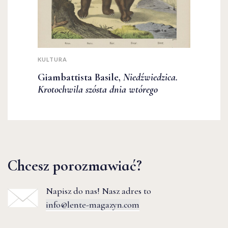
KULTURA
Giambattista Basile,
Niedźwiedzica.
Krotochwila szósta dnia wtórego
Chcesz porozmawiać?
Napisz do nas! Nasz adres to
info@lente-magazyn.com