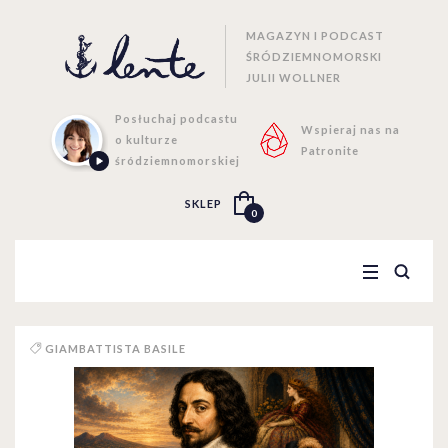
MAGAZYN I PODCAST
ŚRÓDZIEMNOMORSKI
JULII WOLLNER
Posłuchaj podcastu
Wspieraj nas na
o kulturze
Patronite
śródziemnomorskiej
SKLEP
0
GIAMBATTISTA BASILE