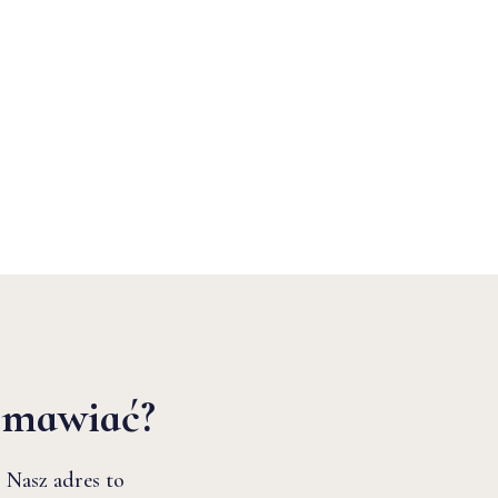
zmawiać?
 Nasz adres to