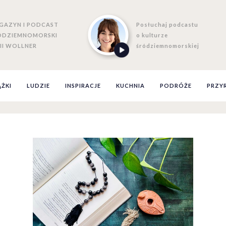
GAZYN I PODCAST
Posłuchaj podcastu
ÓDZIEMNOMORSKI
o kulturze
II WOLLNER
śródziemnomorskiej
ĄŻKI
LUDZIE
INSPIRACJE
KUCHNIA
PODRÓŻE
PRZY