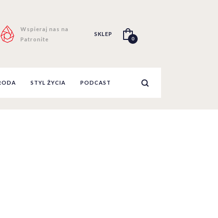
Wspieraj nas na
SKLEP
0
Patronite
RODA
STYL ŻYCIA
PODCAST