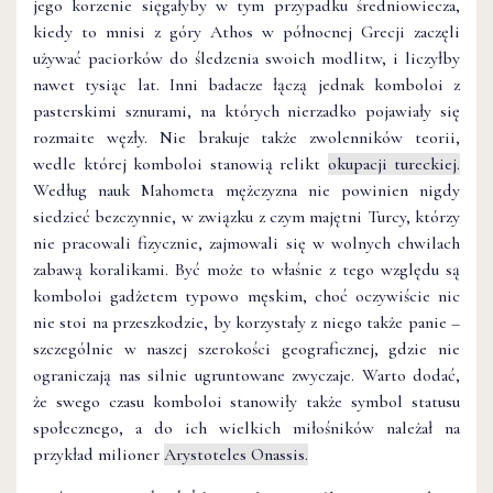
jego korzenie sięgałyby w tym przypadku średniowiecza,
kiedy to mnisi z góry Athos w północnej Grecji zaczęli
używać paciorków do śledzenia swoich modlitw, i liczyłby
nawet tysiąc lat. Inni badacze łączą jednak komboloi z
pasterskimi sznurami, na których nierzadko pojawiały się
rozmaite węzły. Nie brakuje także zwolenników teorii,
wedle której komboloi stanowią relikt
okupacji tureckiej.
Według nauk Mahometa mężczyzna nie powinien nigdy
siedzieć bezczynnie, w związku z czym majętni Turcy, którzy
nie pracowali fizycznie, zajmowali się w wolnych chwilach
zabawą koralikami. Być może to właśnie z tego względu są
komboloi gadżetem typowo męskim, choć oczywiście nic
nie stoi na przeszkodzie, by korzystały z niego także panie –
szczególnie w naszej szerokości geograficznej, gdzie nie
ograniczają nas silnie ugruntowane zwyczaje. Warto dodać,
że swego czasu komboloi stanowiły także symbol statusu
społecznego, a do ich wielkich miłośników należał na
przykład milioner
Arystoteles Onassis.