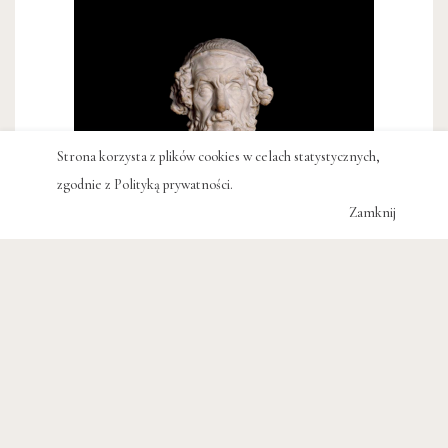
Strona korzysta z plików cookies w celach statystycznych,
zgodnie z
Polityką prywatności
.
Zamknij
OSOBIŚCIE
(Utracone) spotkania z Homerem
JULIA WOLLNER