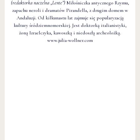
(redaktorka naczelna
„Lente”
)
Miłośniczka antycznego Rzymu,
zapachu neroli i dramatów Pirandella, z drugim domem w
Andaluzji. Od kilkunastu lat zajmuje się popularyzacją
kultury śródziemnomorskiej. Jest doktorką italianistyki,
żoną Izraelczyka, kawoszką i niedoszłą archeolożką.
www.julia-wollner.com