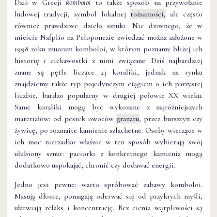
Dziś w Grecji
komboloi
to także sposób na przywołanie
ludowej tradycji, symbol lokalnej
tożsamości,
ale często
również prawdziwe dzieło sztuki. Nic dziwnego, że w
mieście Nafplio na Peloponezie zwiedzać można założone w
1998 roku muzeum komboloi, w którym poznamy bliżej ich
historię i ciekawostki z nimi związane. Dziś najbardziej
znane są pętle liczące 23 koraliki, jednak na rynku
znajdziemy także typ pojedynczym ciągiem o ich parzystej
liczbie, bardzo popularny w drugiej połowie XX wieku.
Same koraliki mogą być wykonane z najróżniejszych
materiałów: od pestek owoców
granatu
, przez bursztyn czy
żywicę, po rozmaite kamienie szlachetne. Osoby wierzące w
ich moc nierzadko właśnie w ten sposób wybierają swój
ulubiony sznur: paciorki z konkretnego kamienia mogą
dodatkowo uspokajać, chronić czy dodawać energii.
Jedno jest pewne: warto spróbować zabawy komboloi.
Masują dłonie, pomagają oderwać się od przykrych myśli,
ułatwiają relaks i koncentrację. Bez cienia wątpliwości są