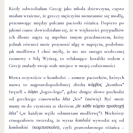
Kiedy odwiedzałam Grecję jako młoda dziewczyna, często
miałam wrażenie, że greccy mężczyźni nieustannie się modlą,
przesuwając między palcami paciorki różańca. Dopiero po
jakimś czasie dowiedziałam się, że w większości przypadków
ich dłonie zajęte są zupełnie innym przedmiotem, który
jednak również może przynosić ulgę w napięciu, podobnie
jak modlitwa. I choć myślę, że nic nie zastąpi serdecznej
rozmowy z Siłą Wyższą, to relaksujące koraliki rodem z
Grecji znalazły swoje stałe miejsce w mojej codzienności.
Mowa oczywiście o komboloi – sznurze paciorków, których
nazwa to najprawdopodobniej zbitka
κόμβος
„kombos”
(węzeł) +
λόγιο
„logio<logo”, gdzie drugie słowo pochodzi
od greckiego czasownika
λέω
„leo” (mówię). Być może
mamy tu do czynienia ze skrótem
„σε κάθε κόμπο προσευχή
λέω”
(„w każdym węźle odmawiam modlitwę”). Niektórzy
etnografowie twierdzą, że wyraz
komboloi
wywodzi się od
komboskini
(κομποσκοίνι), czyli prawosławnego różańca –