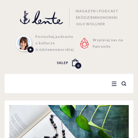
MAGAZYN I PODCAST
ŚRÓDZIEMNOMORSKI
JULII WOLLNER
Posłuchaj podcastu
Wspieraj nas na
o kulturze
Patronite
śródziemnomorskiej
SKLEP
0