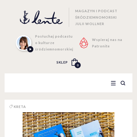
MAGAZYN I PODCAST
ŚRÓDZIEMNOMORSKI
JULII WOLLNER
Posłuchaj podcastu
Wspieraj nas na
o kulturze
Patronite
śródziemnomorskiej
SKLEP
0
KRETA