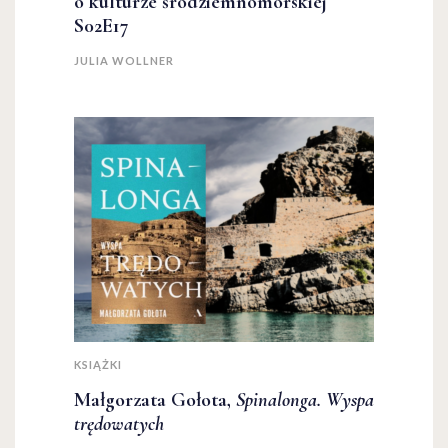
o kulturze śródziemnomorskiej
S02E17
JULIA WOLLNER
KSIĄŻKI
Małgorzata Gołota,
Spinalonga. Wyspa
trędowatych