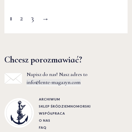
1
2
3
→
Chcesz porozmawiać?
Napisz do nas! Nasz adres to
info@lente-magazyn.com
ARCHIWUM
SKLEP ŚRÓDZIEMNOMORSKI
WSPÓŁPRACA
O NAS
FAQ