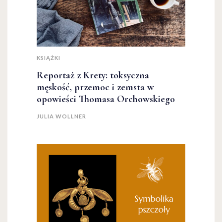
KSIĄŻKI
Reportaż z Krety: toksyczna
męskość, przemoc i zemsta w
opowieści Thomasa Orchowskiego
JULIA WOLLNER