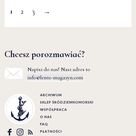
1
2
3
→
Chcesz porozmawiać?
Napisz do nas! Nasz adres to
info@lente-magazyn.com
ARCHIWUM
SKLEP ŚRÓDZIEMNOMORSKI
WSPÓŁPRACA
O NAS
FAQ
PŁATNOŚCI