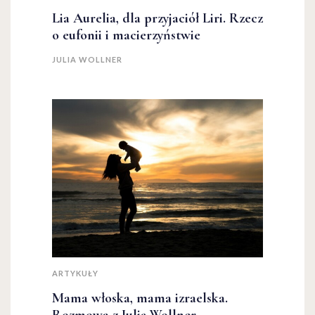
Lia Aurelia, dla przyjaciół Liri. Rzecz
o eufonii i macierzyństwie
JULIA WOLLNER
ARTYKUŁY
Mama włoska, mama izraelska.