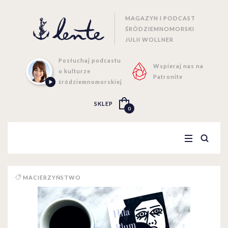
MAGAZYN I PODCAST
ŚRÓDZIEMNOMORSKI
JULII WOLLNER
Posłuchaj podcastu
Wspieraj nas na
o kulturze
Patronite
śródziemnomorskiej
SKLEP
0
MACIERZYŃSTWO