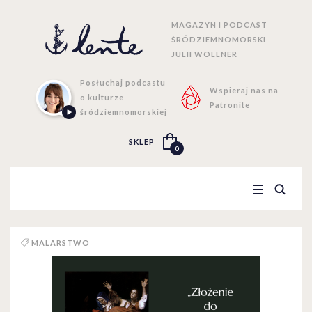
MAGAZYN I PODCAST
ŚRÓDZIEMNOMORSKI
JULII WOLLNER
Posłuchaj podcastu
Wspieraj nas na
o kulturze
Patronite
śródziemnomorskiej
SKLEP
0
MALARSTWO