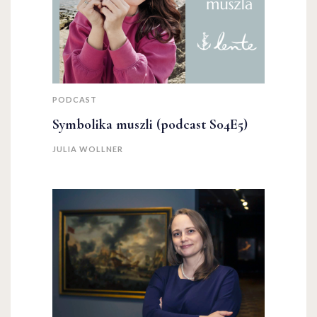
PODCAST
Symbolika muszli (podcast S04E5)
JULIA WOLLNER