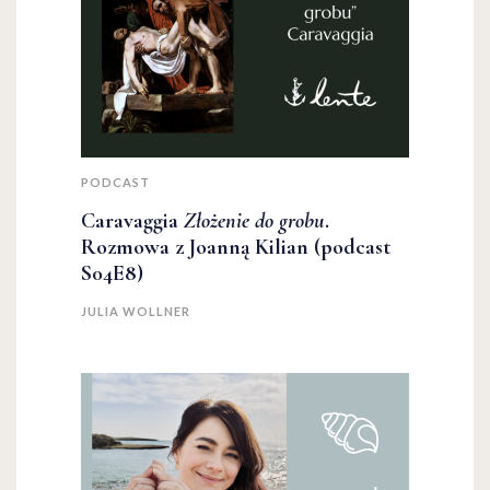
PODCAST
Caravaggia
Złożenie do grobu
.
Rozmowa z Joanną Kilian (podcast
S04E8)
JULIA WOLLNER