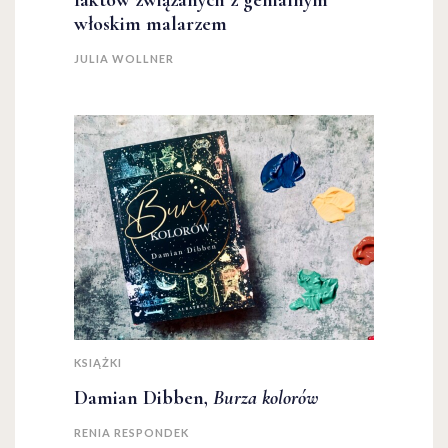
faktów związanych z genialnym
włoskim malarzem
JULIA WOLLNER
KSIĄŻKI
Damian Dibben,
Burza kolorów
RENIA RESPONDEK