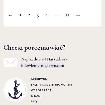
←
1
2
3
4
…
10
→
Chcesz porozmawiać?
Napisz do nas! Nasz adres to
info@lente-magazyn.com
ARCHIWUM
SKLEP ŚRÓDZIEMNOMORSKI
WSPÓŁPRACA
O NAS
FAQ