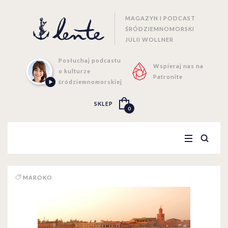
MAGAZYN I PODCAST
ŚRÓDZIEMNOMORSKI
JULII WOLLNER
Posłuchaj podcastu
Wspieraj nas na
o kulturze
Patronite
śródziemnomorskiej
SKLEP
0
MAROKO