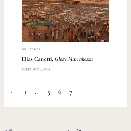
ARTYKUŁY
Elias Canetti,
Głosy Marrakeszu
JULIA WOLLNER
←
1
…
5
6
7