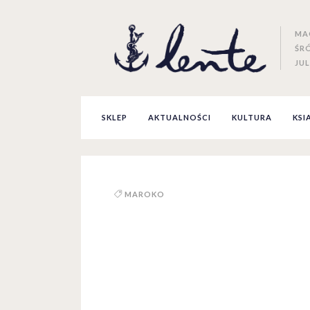
MA
ŚR
JUL
SKLEP
AKTUALNOŚCI
KULTURA
KSI
MAROKO