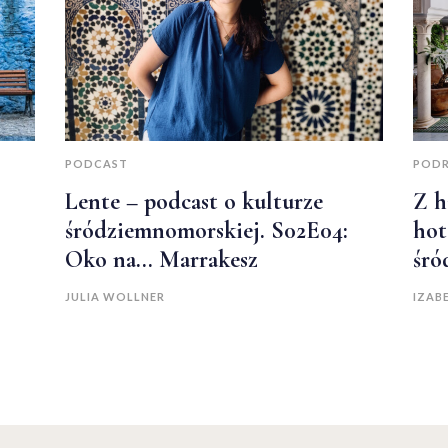
PODCAST
POD
Lente – podcast o kulturze
Z h
śródziemnomorskiej. S02E04:
hot
Oko na… Marrakesz
śró
JULIA WOLLNER
IZAB