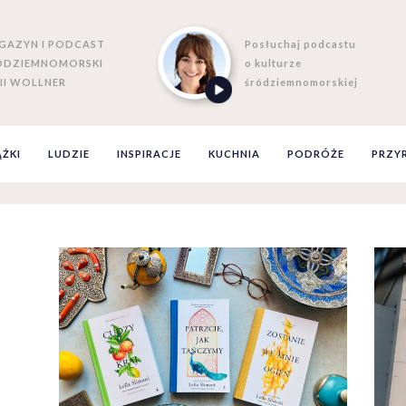
GAZYN I PODCAST
Posłuchaj podcastu
ÓDZIEMNOMORSKI
o kulturze
II WOLLNER
śródziemnomorskiej
ĄŻKI
LUDZIE
INSPIRACJE
KUCHNIA
PODRÓŻE
PRZY