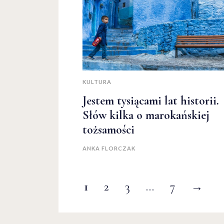
KULTURA
Jestem tysiącami lat historii.
Słów kilka o marokańskiej
tożsamości
ANKA FLORCZAK
1
2
3
…
7
→