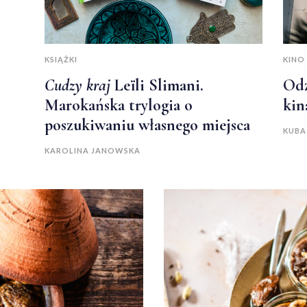
KSIĄŻKI
KINO
Cudzy kraj
Leïli Slimani.
Odz
Marokańska trylogia o
kin
poszukiwaniu własnego miejsca
KUBA
KAROLINA JANOWSKA