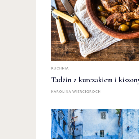
KUCHNIA
Tadżin z kurczakiem i kiszo
KAROLINA WIERCIGROCH