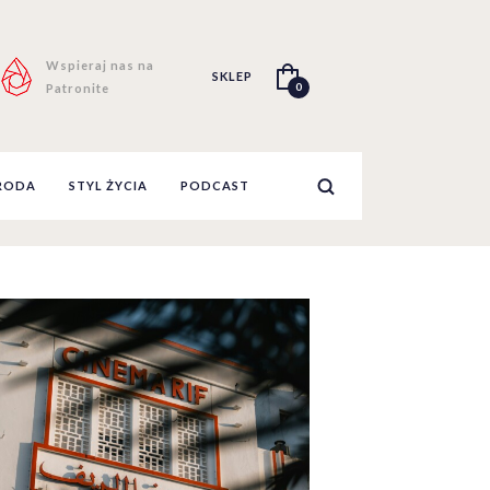
Wspieraj nas na
SKLEP
0
Patronite
RODA
STYL ŻYCIA
PODCAST