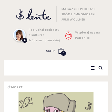
MAGAZYN I PODCAST
ŚRÓDZIEMNOMORSKI
JULII WOLLNER
Posłuchaj podcastu
Wspieraj nas na
o kulturze
Patronite
śródziemnomorskiej
SKLEP
0
MORZE